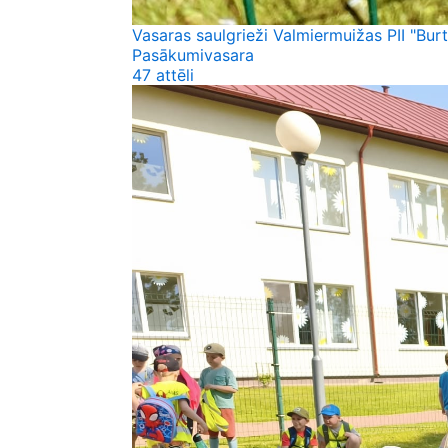
Vasaras saulgrieži Valmiermuižas PII "Burt
Pasākumi
vasara
47 attēli