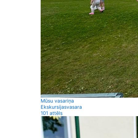
Mūsu vasariņa
Ekskursijas
vasara
101 attēls