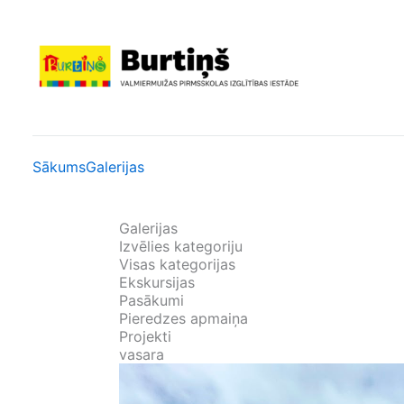
Skip
to
content
Sākums
Galerijas
Galerijas
Izvēlies kategoriju
Visas kategorijas
Ekskursijas
Pasākumi
Pieredzes apmaiņa
Projekti
vasara