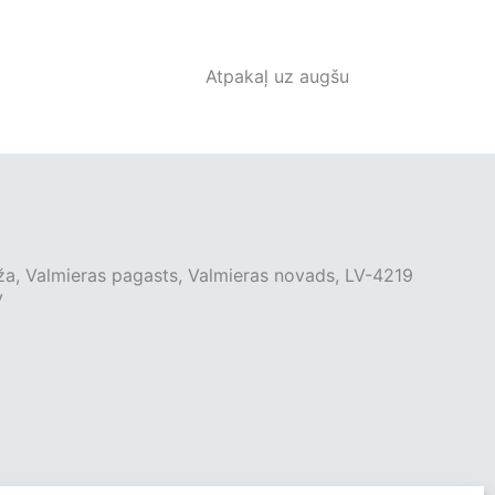
Atpakaļ uz augšu
ža, Valmieras pagasts, Valmieras novads, LV-4219
v