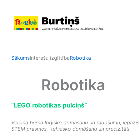
Skip
to
content
Sākums
Interešu izglītība
Robotika
Robotika
“LEGO robotikas pulciņš”
Veicina bērna loģisko domāšanu un radošumu, iepazīst
STEM prasmes, tehnisko domāšanu un precizitāti.