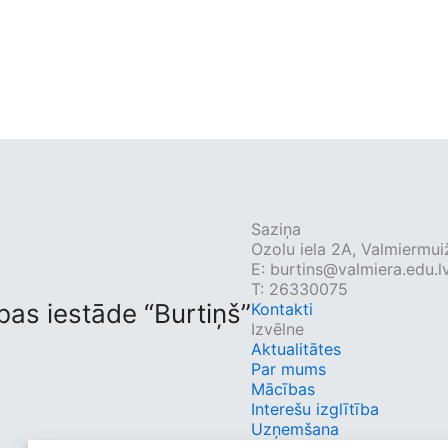
Saziņa
Ozolu iela 2A, Valmiermui
E:
burtins@valmiera.edu.l
T: 26330075
bas iestāde “Burtiņš”
Kontakti
Izvēlne
Aktualitātes
Par mums
Mācības
Interešu izglītība
Uzņemšana