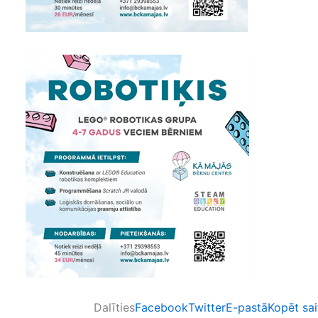
Dalīties
Facebook
Twitter
E-pastā
Kopēt sai