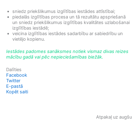
sniedz priekšlikumus izglītības iestādes attīstībai;
piedalās izglītības procesa un tā rezultātu apspriešanā
un sniedz priekšlikumus izglītības kvalitātes uzlabošanai
izglītības iestādē;
veicina izglītības iestādes sadarbību ar sabiedrību un
vietējo kopienu.
Iestādes padomes sanāksmes notiek vismaz divas reizes
mācību gadā vai pēc nepieciešamības biežāk.
Dalīties
Facebook
Twitter
E-pastā
Kopēt saiti
Atpakaļ uz augšu