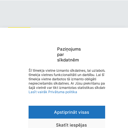
Valmiermuižas pirmsskolas
Paziņojums
par
izglītības iestāde “Burtiņš”
sīkdatnēm
Saziņa
Izvēlne
Šī tīmekļa vietne izmanto sīkdatnes, lai uzlabotu
tīmekļa vietnes funkcionalitāti un darbību. Lai šī
Ātrās saites
tīmekļa vietne darbotos tā izmanto obligāti
Sociālie tīkli
nepieciešamās sīkdatnes. Ar Jūsu piekrišanu papildus
šajā vietnē var tikt izmantotas statistikas sīkdatnes.
Lasīt vairāk
Privātuma politika
Viegli lasīt
Apstiprināt visas
Privātuma politika
Piekļūstamība
Ziņot par kļūdu
Skatīt iespējas