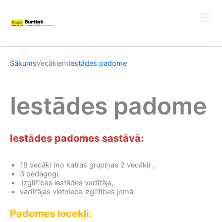
Skip
to
content
Sākums
Vecākiem
Iestādes padome
Iestādes padome
Iestādes padomes sastāvā:
18 vecāki (no katras grupiņas 2 vecāki) ,
3 pedagogi,
izglītības iestādes vadītāja,
vadītājas vietniece izglītības jomā.
Padomes locekļi: