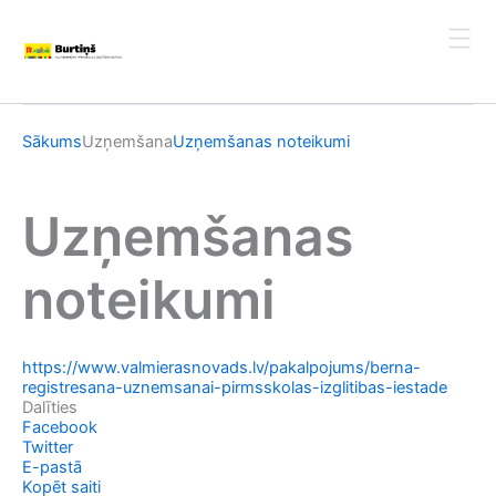
Skip
to
content
Sākums
Uzņemšana
Uzņemšanas noteikumi
Uzņemšanas
noteikumi
https://www.valmierasnovads.lv/pakalpojums/berna-
registresana-uznemsanai-pirmsskolas-izglitibas-iestade
Dalīties
Facebook
Twitter
E-pastā
Kopēt saiti