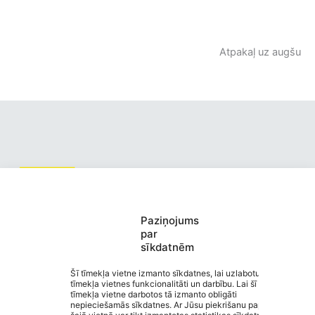
Atpakaļ uz augšu
Valmiermuižas pirmsskolas
Paziņojums
par
izglītības iestāde “Burtiņš”
sīkdatnēm
Saziņa
Izvēlne
Šī tīmekļa vietne izmanto sīkdatnes, lai uzlabotu
tīmekļa vietnes funkcionalitāti un darbību. Lai šī
Ātrās saites
tīmekļa vietne darbotos tā izmanto obligāti
Sociālie tīkli
nepieciešamās sīkdatnes. Ar Jūsu piekrišanu papildus