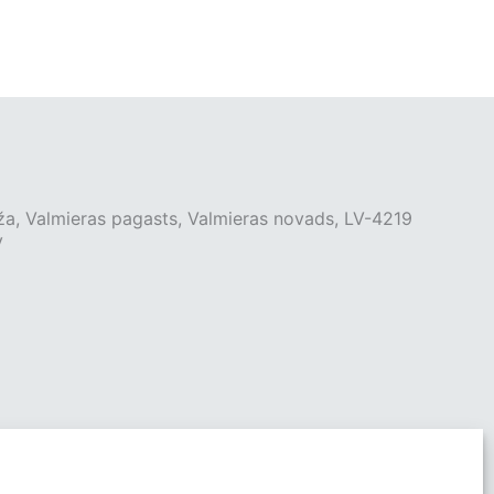
ža, Valmieras pagasts, Valmieras novads, LV-4219
v