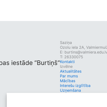
Saziņa
Ozolu iela 2A, Valmiermui
E:
burtins@valmiera.edu.l
T: 26330075
bas iestāde “Burtiņš”
Kontakti
Izvēlne
Aktualitātes
Par mums
Mācības
Interešu izglītība
Uzņemšana
Vecākiem
Kontakti
Ātrās saites