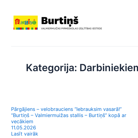
Skip
to
content
Kategorija:
Darbiniekie
Pārgājiens – velobrauciens “Iebrauksim vasarā!”
“Burtiņš – Valmiermuižas stallis – Burtiņš” kopā ar
vecākiem
11.05.2026
Lasīt vairāk