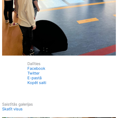
Dalīties
Facebook
Twitter
E-pastā
Kopēt saiti
Saistītās galerijas
Skatīt visus