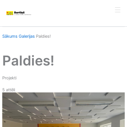
Skip
to
content
Sākums
Galerijas
Paldies!
Paldies!
Projekti
5 attēli