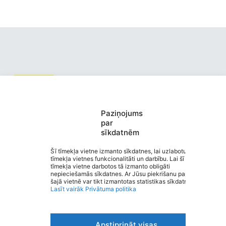
Valmiermuižas pirmsskolas
Paziņojums
par
izglītības iestāde “Burtiņš”
sīkdatnēm
Saziņa
Izvēlne
Šī tīmekļa vietne izmanto sīkdatnes, lai uzlabotu
tīmekļa vietnes funkcionalitāti un darbību. Lai šī
Ātrās saites
tīmekļa vietne darbotos tā izmanto obligāti
Sociālie tīkli
nepieciešamās sīkdatnes. Ar Jūsu piekrišanu papildus
šajā vietnē var tikt izmantotas statistikas sīkdatnes.
Lasīt vairāk
Privātuma politika
Viegli lasīt
Apstiprināt visas