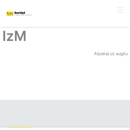
Skip
to
content
IzM
Atpakaļ uz augšu