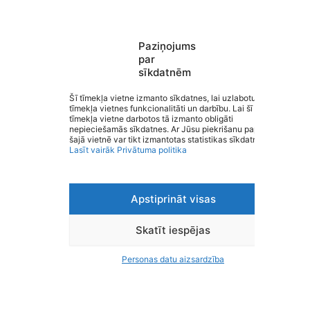
Valmiermuižas pirmsskolas
Paziņojums
par
izglītības iestāde “Burtiņš”
sīkdatnēm
Saziņa
Izvēlne
Šī tīmekļa vietne izmanto sīkdatnes, lai uzlabotu
tīmekļa vietnes funkcionalitāti un darbību. Lai šī
Ātrās saites
tīmekļa vietne darbotos tā izmanto obligāti
Sociālie tīkli
nepieciešamās sīkdatnes. Ar Jūsu piekrišanu papildus
šajā vietnē var tikt izmantotas statistikas sīkdatnes.
Lasīt vairāk
Privātuma politika
Viegli lasīt
Apstiprināt visas
Privātuma politika
Piekļūstamība
Ziņot par kļūdu
Skatīt iespējas
Personas datu aizsardzība
Personas datu aizsardzība
© 2026 Valmiermuižas pirmsskolas izglītības iestāde
“Burtiņš”