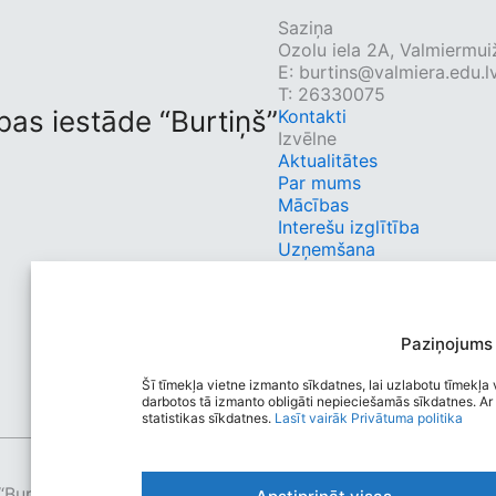
Saziņa
Ozolu iela 2A, Valmiermui
E:
burtins@valmiera.edu.l
T: 26330075
bas iestāde “Burtiņš”
Kontakti
Izvēlne
Aktualitātes
Par mums
Mācības
Interešu izglītība
Uzņemšana
Vecākiem
Kontakti
Ātrās saites
Autobusu saraksts
Paziņojums
E-klase
Sociālie tīkli
Šī tīmekļa vietne izmanto sīkdatnes, lai uzlabotu tīmekļa v
darbotos tā izmanto obligāti nepieciešamās sīkdatnes. Ar 
statistikas sīkdatnes.
Lasīt vairāk
Privātuma politika
“Burtiņš”