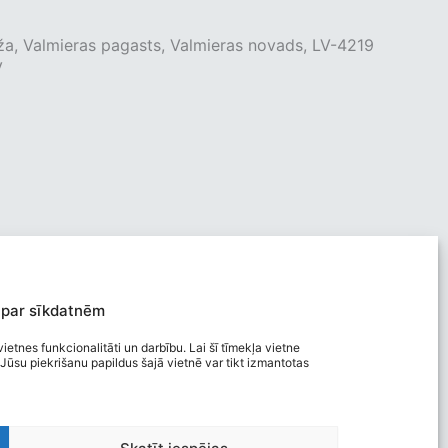
ža, Valmieras pagasts, Valmieras novads, LV-4219
v
 par sīkdatnēm
ietnes funkcionalitāti un darbību. Lai šī tīmekļa vietne
Jūsu piekrišanu papildus šajā vietnē var tikt izmantotas
Viegli lasīt