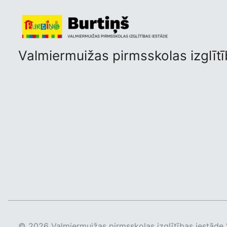
Valmiermuižas pirmsskolas izglītī
© 2026 Valmiermuižas pirmsskolas izglītības iestāde 