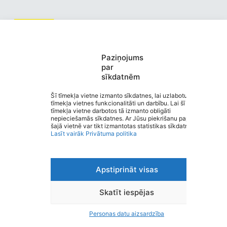
Valmiermuižas pirmsskolas
Paziņojums
par
izglītības iestāde “Burtiņš”
sīkdatnēm
Saziņa
Izvēlne
Šī tīmekļa vietne izmanto sīkdatnes, lai uzlabotu
tīmekļa vietnes funkcionalitāti un darbību. Lai šī
Ātrās saites
tīmekļa vietne darbotos tā izmanto obligāti
Sociālie tīkli
nepieciešamās sīkdatnes. Ar Jūsu piekrišanu papildus
šajā vietnē var tikt izmantotas statistikas sīkdatnes.
Lasīt vairāk
Privātuma politika
Viegli lasīt
Apstiprināt visas
Privātuma politika
Piekļūstamība
Ziņot par kļūdu
Skatīt iespējas
Personas datu aizsardzība
Personas datu aizsardzība
© 2026 Valmiermuižas pirmsskolas izglītības iestāde
“Burtiņš”