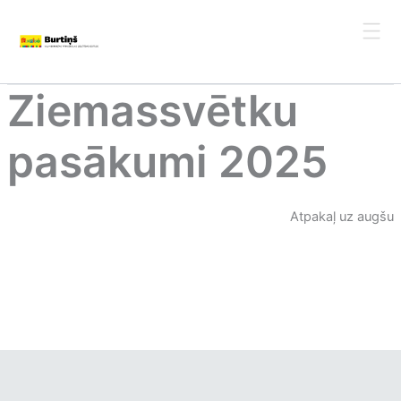
Skip
to
content
Ziemassvētku
pasākumi 2025
Atpakaļ uz augšu