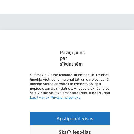
Paziņojums
Valmieras pirmsskolas izglītības
par
sīkdatnēm
iestāde “Kārliena”
Saziņa
Šī tīmekļa vietne izmanto sīkdatnes, lai uzlabotu
tīmekļa vietnes funkcionalitāti un darbību. Lai šī
Izvēlne
tīmekļa vietne darbotos tā izmanto obligāti
Ātrās saites
nepieciešamās sīkdatnes. Ar Jūsu piekrišanu papildus
Sociālie tīkli
šajā vietnē var tikt izmantotas statistikas sīkdatnes.
Lasīt vairāk
Privātuma politika
Apstiprināt visas
Viegli lasīt
Privātuma politika
Piekļūstamība
Skatīt iespējas