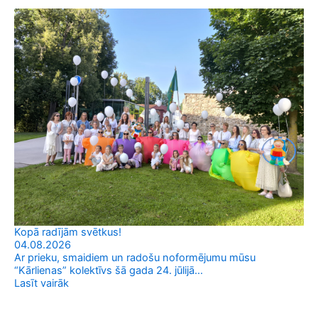
Va
03
Vas
sm
Las
Kopā radījām svētkus!
04.08.2026
Ar prieku, smaidiem un radošu noformējumu mūsu
“Kārlienas” kolektīvs šā gada 24. jūlijā…
Lasīt vairāk