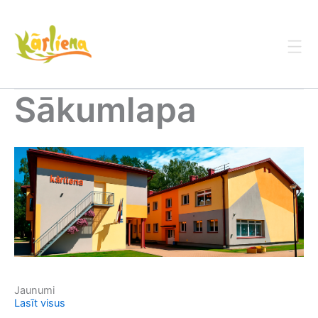
Skip
to
content
Sākumlapa
1
Jaunumi
Lasīt visus