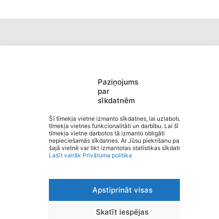
Paziņojums
Valmieras pirmsskolas izglītības
par
sīkdatnēm
iestāde “Kārliena”
Saziņa
Šī tīmekļa vietne izmanto sīkdatnes, lai uzlabotu
tīmekļa vietnes funkcionalitāti un darbību. Lai šī
Izvēlne
tīmekļa vietne darbotos tā izmanto obligāti
Ātrās saites
nepieciešamās sīkdatnes. Ar Jūsu piekrišanu papildus
Sociālie tīkli
šajā vietnē var tikt izmantotas statistikas sīkdatnes.
Lasīt vairāk
Privātuma politika
Apstiprināt visas
Viegli lasīt
Privātuma politika
Piekļūstamība
Skatīt iespējas