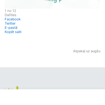
1 no 12
Dalīties
Facebook
Twitter
E-pastā
Kopēt saiti
Atpakaļ uz augšu
Valmieras pirmsskolas izglītības