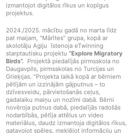
izmantojot digitālos rīkus un kopīgus
projektus.
2024./2025. mācību gadā no marta līdz
pat maijam, “Mārītes” grupa, kopā ar
skolotāju Agiju īstenoja eTwinning
starptautisku projektu
“Explore Migratory
Birds”.
Projektā piedalījās pirmsskola no
Daugavpils, pirmsskolas no Turcijas un
Grieķijas. “Projekta laikā kopā ar bērniem
pētījām un izzinājām gājputnus – to
dzīvesveidu, pārvietošanās ceļus,
gadalaiku maiņu un nozīmi dabā. Bērni
novēroja putnus dabā, piedalījās radošās
nodarbībās, pētīja attēlus un video
materiālus, daudz izmantoja digitālos rīkus,
gatavojot spēles, meklējot informāciju un