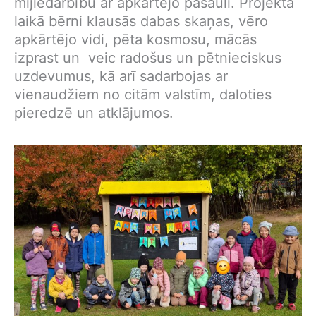
mijiedarbību ar apkārtējo pasauli. Projekta
laikā bērni klausās dabas skaņas, vēro
apkārtējo vidi, pēta kosmosu, mācās
izprast un veic radošus un pētnieciskus
uzdevumus, kā arī sadarbojas ar
vienaudžiem no citām valstīm, daloties
pieredzē un atklājumos.