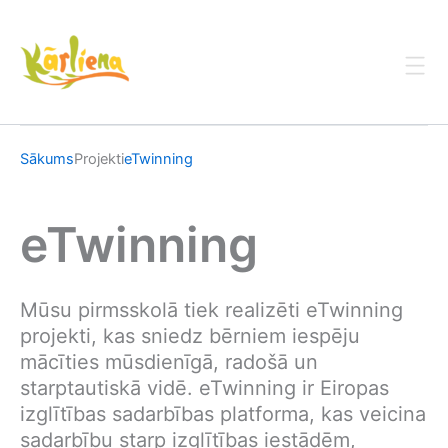
Skip
to
content
Sākums
Projekti
eTwinning
eTwinning
Mūsu pirmsskolā tiek realizēti eTwinning
projekti, kas sniedz bērniem iespēju
mācīties mūsdienīgā, radošā un
starptautiskā vidē. eTwinning ir Eiropas
izglītības sadarbības platforma, kas veicina
sadarbību starp izglītības iestādēm,