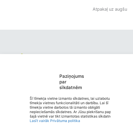
Atpakaļ uz augšu
Valmieras pirmsskolas izglītības
Paziņojums
iestāde “Kārliena”
par
sīkdatnēm
Saziņa
Izvēlne
Šī tīmekļa vietne izmanto sīkdatnes, lai uzlabotu
Ātrās saites
tīmekļa vietnes funkcionalitāti un darbību. Lai šī
Sociālie tīkli
tīmekļa vietne darbotos tā izmanto obligāti
nepieciešamās sīkdatnes. Ar Jūsu piekrišanu papildus
šajā vietnē var tikt izmantotas statistikas sīkdatnes.
Lasīt vairāk
Privātuma politika