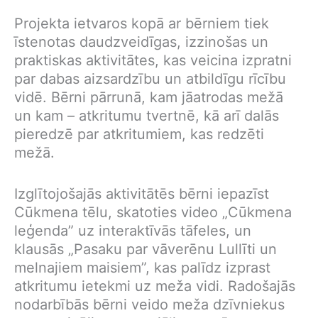
Projekta ietvaros kopā ar bērniem tiek
īstenotas daudzveidīgas, izzinošas un
praktiskas aktivitātes, kas veicina izpratni
par dabas aizsardzību un atbildīgu rīcību
vidē. Bērni pārrunā, kam jāatrodas mežā
un kam – atkritumu tvertnē, kā arī dalās
pieredzē par atkritumiem, kas redzēti
mežā.
Izglītojošajās aktivitātēs bērni iepazīst
Cūkmena tēlu, skatoties video „Cūkmena
leģenda” uz interaktīvās tāfeles, un
klausās „Pasaku par vāverēnu Lullīti un
melnajiem maisiem”, kas palīdz izprast
atkritumu ietekmi uz meža vidi. Radošajās
nodarbībās bērni veido meža dzīvniekus