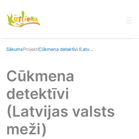
Skip
to
content
Sākums
Projekti
Cūkmena detektīvi (Latv...
Cūkmena
detektīvi
(Latvijas valsts
meži)