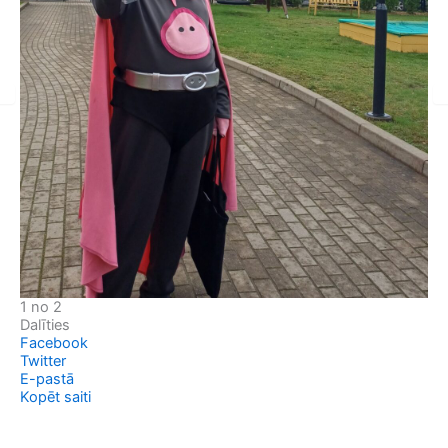
1 no 2
Dalīties
Facebook
Twitter
E-pastā
Kopēt saiti