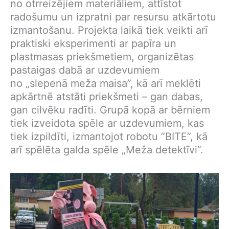
no otrreizējiem materiāliem, attīstot
radošumu un izpratni par resursu atkārtotu
izmantošanu. Projekta laikā tiek veikti arī
praktiski eksperimenti ar papīra un
plastmasas priekšmetiem, organizētas
pastaigas dabā ar uzdevumiem
no „slepenā meža maisa”, kā arī meklēti
apkārtnē atstāti priekšmeti – gan dabas,
gan cilvēku radīti. Grupā kopā ar bērniem
tiek izveidota spēle ar uzdevumiem, kas
tiek izpildīti, izmantojot robotu ”BITE”, kā
arī spēlēta galda spēle „Meža detektīvi”.