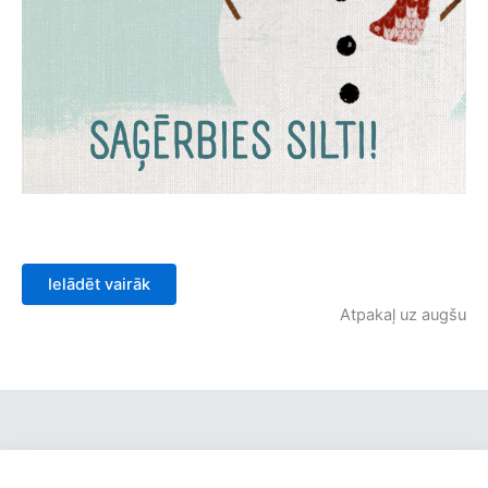
Ielādēt vairāk
Atpakaļ uz augšu