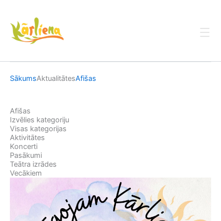
Skip
to
content
Sākums
Aktualitātes
Afišas
Afišas
Izvēlies kategoriju
Visas kategorijas
Aktivitātes
Koncerti
Pasākumi
Teātra izrādes
Vecākiem