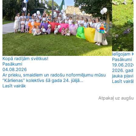
Ielīgojam Kā
Kopā radījām svētkus!
Pasākumi
Pasākumi
19.06.2026
04.08.2026
2026. gada 1
Ar prieku, smaidiem un radošu noformējumu mūsu
jauka pļaviņ
“Kārlienas” kolektīvs šā gada 24. jūlijā...
Lasīt vairāk
Lasīt vairāk
Atpakaļ uz augšu