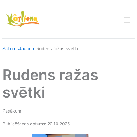
Skip
to
content
Sākums
Jaunumi
Rudens ražas svētki
Rudens ražas
svētki
Pasākumi
Publicēšanas datums: 20.10.2025