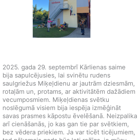
2025. gada 29. septembrī Kārlienas saime
bija sapulcējusies, lai svinētu rudens
saulgriežus Miķeļdienu ar jautrām dziesmām,
rotaļām un, protams, ar aktivitātēm dažādiem
vecumposmiem. Miķeļdienas svētku
noslēgumā visiem bija iespēja izmēģināt
savas prasmes kāpostu ēvelēšanā. Neizpalika
arī cienāšanās, jo kas gan tie par svētkiem,
bez vēdera priekiem. Ja var ticēt ticējumiem,