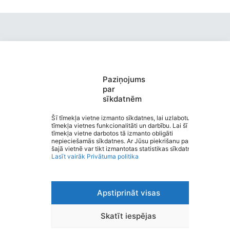
Paziņojums
Valmieras pirmsskolas izglītības
par
sīkdatnēm
iestāde “Kārliena”
Saziņa
Šī tīmekļa vietne izmanto sīkdatnes, lai uzlabotu
tīmekļa vietnes funkcionalitāti un darbību. Lai šī
Izvēlne
tīmekļa vietne darbotos tā izmanto obligāti
Ātrās saites
nepieciešamās sīkdatnes. Ar Jūsu piekrišanu papildus
Sociālie tīkli
šajā vietnē var tikt izmantotas statistikas sīkdatnes.
Lasīt vairāk
Privātuma politika
Apstiprināt visas
Viegli lasīt
Privātuma politika
Piekļūstamība
Skatīt iespējas
Ziņot par kļūdu