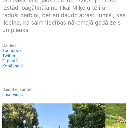
tad nākamais gads būs ļoti ražīgs, jo mūsu
izstādi bagātināja ne tikai Miķeļu tēli un
radoši darbiņi, bet arī daudz atrasti jumīši, kas
liecina, ka saimniecības nākamajā gadā zels
un plauks.
Dalīties
Facebook
Twitter
E-pastā
Kopēt saiti
Saistītie jaunumi
Lasīt visus