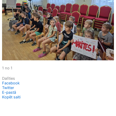
1 no 1
Dalīties
Facebook
Twitter
E-pastā
Kopēt saiti