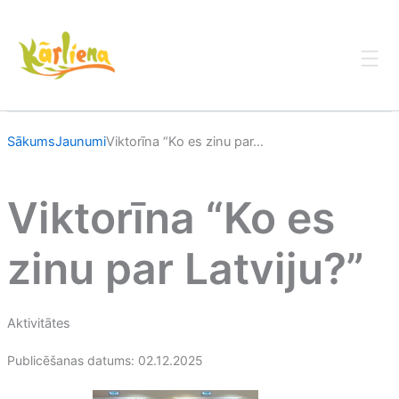
Skip
to
content
Sākums
Jaunumi
Viktorīna “Ko es zinu par...
Viktorīna “Ko es
zinu par Latviju?”
Aktivitātes
Publicēšanas datums: 02.12.2025