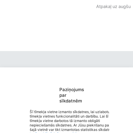
Atpakaļ uz augšu
Paziņojums
Valmieras pirmsskolas izglītības
par
sīkdatnēm
iestāde “Kārliena”
Saziņa
Šī tīmekļa vietne izmanto sīkdatnes, lai uzlabotu
tīmekļa vietnes funkcionalitāti un darbību. Lai šī
Izvēlne
tīmekļa vietne darbotos tā izmanto obligāti
Ātrās saites
nepieciešamās sīkdatnes. Ar Jūsu piekrišanu papildus
Sociālie tīkli
šajā vietnē var tikt izmantotas statistikas sīkdatnes.