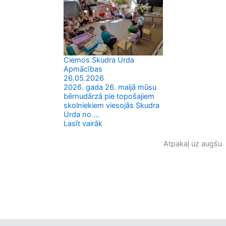
Ciemos Skudra Urda
Apmācības
26.05.2026
2026. gada 26. maijā mūsu
bērnudārzā pie topošajiem
skolniekiem viesojās Skudra
Urda no ...
Lasīt vairāk
Atpakaļ uz augšu