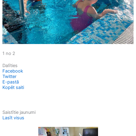
1 no 2
Dalīties
Facebook
Twitter
E-pastā
Kopēt saiti
Saistītie jaunumi
Lasīt visus