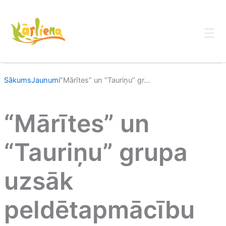
Skip
to
content
Sākums
Jaunumi
“Mārītes” un “Tauriņu” gr...
“Mārītes” un
“Tauriņu” grupa
uzsāk
peldētapmācību