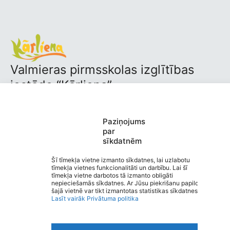
Valmieras pirmsskolas izglītības
iestāde “Kārliena”
Saziņa
Izvēlne
Ātrās saites
Paziņojums
Sociālie tīkli
par
sīkdatnēm
Šī tīmekļa vietne izmanto sīkdatnes, lai uzlabotu
tīmekļa vietnes funkcionalitāti un darbību. Lai šī
Viegli lasīt
tīmekļa vietne darbotos tā izmanto obligāti
nepieciešamās sīkdatnes. Ar Jūsu piekrišanu papildus
Privātuma politika
šajā vietnē var tikt izmantotas statistikas sīkdatnes.
Piekļūstamība
Lasīt vairāk
Privātuma politika
Ziņot par kļūdu
Personas datu aizsardzība