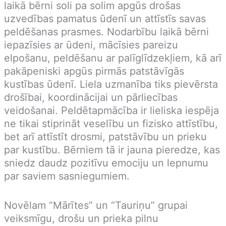
laikā bērni soli pa solim apgūs drošas
uzvedības pamatus ūdenī un attīstīs savas
peldēšanas prasmes. Nodarbību laikā bērni
iepazīsies ar ūdeni, mācīsies pareizu
elpošanu, peldēšanu ar palīglīdzekļiem, kā arī
pakāpeniski apgūs pirmās patstāvīgās
kustības ūdenī. Liela uzmanība tiks pievērsta
drošībai, koordinācijai un pārliecības
veidošanai. Peldētapmācība ir lieliska iespēja
ne tikai stiprināt veselību un fizisko attīstību,
bet arī attīstīt drosmi, patstāvību un prieku
par kustību. Bērniem tā ir jauna pieredze, kas
sniedz daudz pozitīvu emociju un lepnumu
par saviem sasniegumiem.
Novēlam “Mārītes” un “Tauriņu” grupai
veiksmīgu, drošu un prieka pilnu