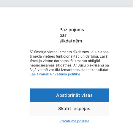
Paziņojums
Valmieras pirmsskolas izglītības
par
sīkdatnēm
iestāde “Kārliena”
Saziņa
Šī tīmekļa vietne izmanto sīkdatnes, lai uzlabotu
tīmekļa vietnes funkcionalitāti un darbību. Lai šī
Izvēlne
tīmekļa vietne darbotos tā izmanto obligāti
Ātrās saites
nepieciešamās sīkdatnes. Ar Jūsu piekrišanu papildus
Sociālie tīkli
šajā vietnē var tikt izmantotas statistikas sīkdatnes.
Lasīt vairāk
Privātuma politika
Apstiprināt visas
Viegli lasīt
Privātuma politika
Piekļūstamība
Skatīt iespējas
Ziņot par kļūdu
Personas datu aizsardzība
Privātuma politika
© 2026 Valmieras pirmsskolas izglītības iestāde “Kārliena”