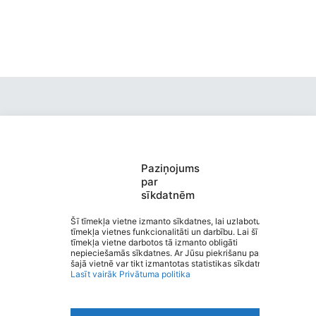
Paziņojums
Valmieras pirmsskolas izglītības
par
sīkdatnēm
iestāde “Kārliena”
Saziņa
Šī tīmekļa vietne izmanto sīkdatnes, lai uzlabotu
tīmekļa vietnes funkcionalitāti un darbību. Lai šī
Izvēlne
tīmekļa vietne darbotos tā izmanto obligāti
Ātrās saites
nepieciešamās sīkdatnes. Ar Jūsu piekrišanu papildus
Sociālie tīkli
šajā vietnē var tikt izmantotas statistikas sīkdatnes.
Lasīt vairāk
Privātuma politika