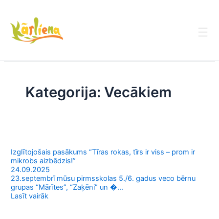
Skip
to
content
Kategorija:
Vecākiem
Izglītojošais pasākums “Tīras rokas, tīrs ir viss – prom ir
mikrobs aizbēdzis!”
24.09.2025
23.septembrī mūsu pirmsskolas 5./6. gadus veco bērnu
grupas “Mārītes”, “Zaķēni” un �...
Lasīt vairāk