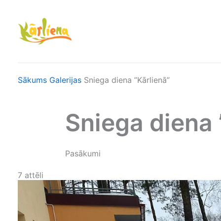
Skip
to
content
Sākums
Galerijas
Sniega diena ”Kārlienā”
Sniega diena 
Pasākumi
7 attēli