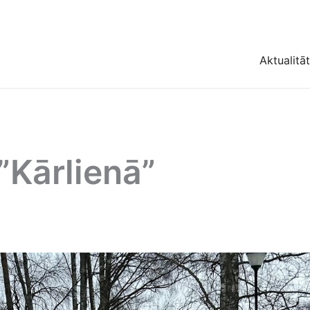
Aktualitā
”Kārlienā”