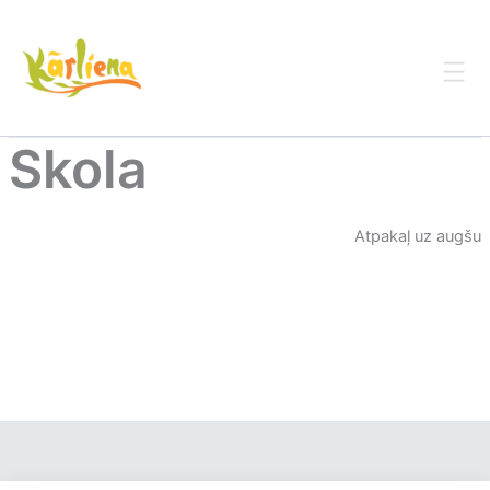
Skip
to
content
Skola
Atpakaļ uz augšu