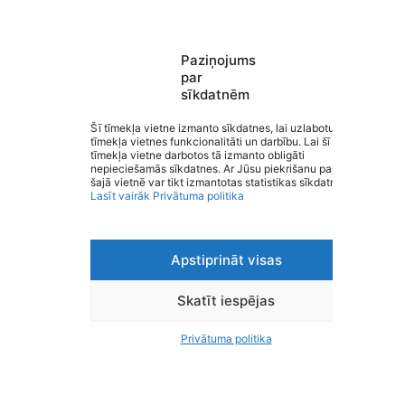
Paziņojums
Valmieras pirmsskolas izglītības
par
sīkdatnēm
iestāde “Kārliena”
Saziņa
Šī tīmekļa vietne izmanto sīkdatnes, lai uzlabotu
tīmekļa vietnes funkcionalitāti un darbību. Lai šī
Izvēlne
tīmekļa vietne darbotos tā izmanto obligāti
Ātrās saites
nepieciešamās sīkdatnes. Ar Jūsu piekrišanu papildus
Sociālie tīkli
šajā vietnē var tikt izmantotas statistikas sīkdatnes.
Lasīt vairāk
Privātuma politika
Apstiprināt visas
Viegli lasīt
Privātuma politika
Piekļūstamība
Skatīt iespējas
Ziņot par kļūdu
Personas datu aizsardzība
Privātuma politika
© 2026 Valmieras pirmsskolas izglītības iestāde “Kārliena”