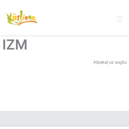
Skip
to
content
IZM
Atpakaļ uz augšu