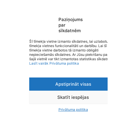
Paziņojums
Valmieras pirmsskolas izglītības
par
sīkdatnēm
iestāde “Kārliena”
Saziņa
Šī tīmekļa vietne izmanto sīkdatnes, lai uzlabotu
tīmekļa vietnes funkcionalitāti un darbību. Lai šī
Izvēlne
tīmekļa vietne darbotos tā izmanto obligāti
Ātrās saites
nepieciešamās sīkdatnes. Ar Jūsu piekrišanu papildus
Sociālie tīkli
šajā vietnē var tikt izmantotas statistikas sīkdatnes.
Lasīt vairāk
Privātuma politika
Apstiprināt visas
Viegli lasīt
Privātuma politika
Piekļūstamība
Skatīt iespējas
Ziņot par kļūdu
Personas datu aizsardzība
Privātuma politika
© 2026 Valmieras pirmsskolas izglītības iestāde “Kārliena”