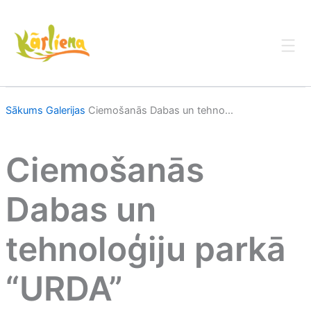
Skip
to
content
Sākums
Galerijas
Ciemošanās Dabas un tehno...
Ciemošanās
Dabas un
tehnoloģiju parkā
“URDA”