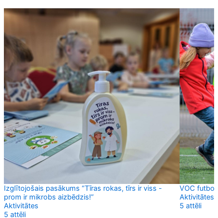
Izglītojošais pasākums “Tīras rokas, tīrs ir viss -
VOC futbol
prom ir mikrobs aizbēdzis!”
Aktivitātes
Aktivitātes
5 attēli
5 attēli