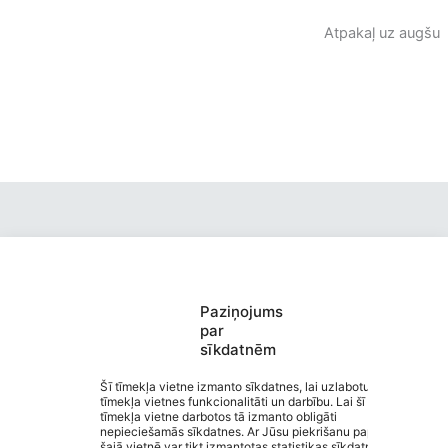
Atpakaļ uz augšu
Paziņojums
Valmieras pirmsskolas izglītības
par
sīkdatnēm
iestāde “Kārliena”
Saziņa
Šī tīmekļa vietne izmanto sīkdatnes, lai uzlabotu
tīmekļa vietnes funkcionalitāti un darbību. Lai šī
Izvēlne
tīmekļa vietne darbotos tā izmanto obligāti
Ātrās saites
nepieciešamās sīkdatnes. Ar Jūsu piekrišanu papildus
Sociālie tīkli
šajā vietnē var tikt izmantotas statistikas sīkdatnes.