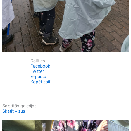
Dalīties
Facebook
Twitter
E-pastā
Kopēt saiti
Saistītās galerijas
Skatīt visus