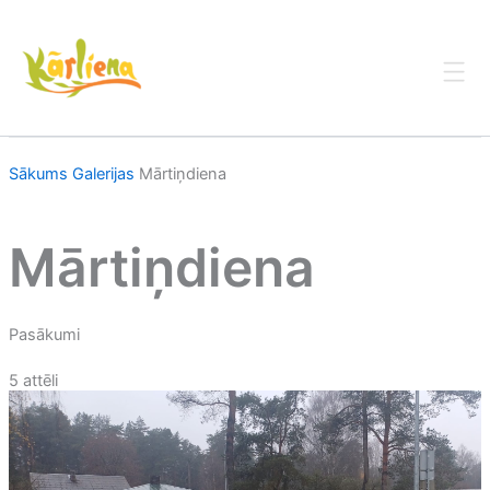
Skip
to
content
Sākums
Galerijas
Mārtiņdiena
Mārtiņdiena
Pasākumi
5 attēli