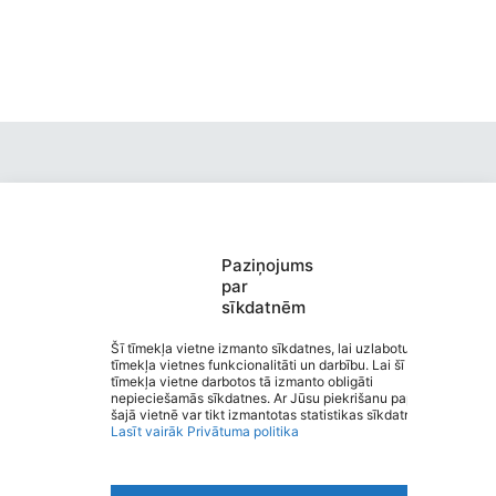
Paziņojums
Valmieras pirmsskolas izglītības
par
sīkdatnēm
iestāde “Kārliena”
Saziņa
Šī tīmekļa vietne izmanto sīkdatnes, lai uzlabotu
tīmekļa vietnes funkcionalitāti un darbību. Lai šī
Izvēlne
tīmekļa vietne darbotos tā izmanto obligāti
Ātrās saites
nepieciešamās sīkdatnes. Ar Jūsu piekrišanu papildus
Sociālie tīkli
šajā vietnē var tikt izmantotas statistikas sīkdatnes.
Lasīt vairāk
Privātuma politika