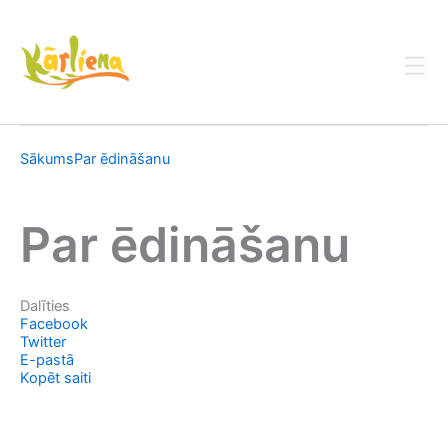
Skip
to
content
Sākums
Par ēdināšanu
Par ēdināšanu
Dalīties
Facebook
Twitter
E-pastā
Kopēt saiti