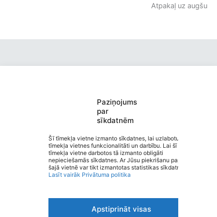
Atpakaļ uz augšu
Paziņojums
Valmieras pirmsskolas izglītības
par
sīkdatnēm
iestāde “Kārliena”
Saziņa
Šī tīmekļa vietne izmanto sīkdatnes, lai uzlabotu
tīmekļa vietnes funkcionalitāti un darbību. Lai šī
Izvēlne
tīmekļa vietne darbotos tā izmanto obligāti
Ātrās saites
nepieciešamās sīkdatnes. Ar Jūsu piekrišanu papildus
Sociālie tīkli
šajā vietnē var tikt izmantotas statistikas sīkdatnes.
Lasīt vairāk
Privātuma politika
Apstiprināt visas
Viegli lasīt