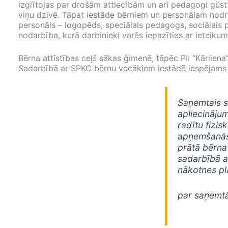
izglītojas par drošām attiecībām un arī pedagogi gūst
viņu dzīvē. Tāpat iestāde bērniem un personālam nodro
personāls – logopēds, speciālais pedagogs, sociālais 
nodarbība, kurā darbinieki varēs iepazīties ar ieteiku
Bērna attīstības ceļš sākas ģimenē, tāpēc PII “Kārlien
Sadarbībā ar SPKC bērnu vecākiem iestādē iespējams s
Saņemtais s
apliecināju
radītu fizis
apņemšanās g
prātā bērna
sadarbībā ar
nākotnes pl
par saņemtā