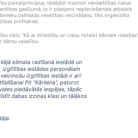
ību pamatprincipus, tādējādi mazinot vardarbības riskus
arbības gadījumā, jo ir pieejams nepieciešamais atbalsta
inieku psihiskās veselības veicināšanu, tiks organizēta
ības profilaksei.
ību ciklu “Kā ar mīlestību un cieņu noteikt bērnam robežas”
r bērnu veselību.
kšējā klimata radīšanā iestādē un
 izglītības iestādes personālam
eicinošu izglītības iestādi ir arī
stīšanai PII “Kārliena”, paturot
rvides piedāvātās iespējas, tāpēc
stīt dabas izziņas klasi un tālākos
tāja.