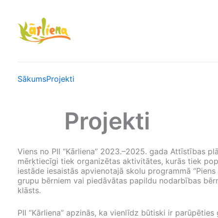
Skip
to
content
Sākums
Projekti
Projekti
Viens no PII “Kārliena” 2023.–2025. gada Attīstības pl
mērķtiecīgi tiek organizētas aktivitātes, kurās tiek po
iestāde iesaistās apvienotajā skolu programmā “Piens
grupu bērniem vai piedāvātas papildu nodarbības bērnie
klāsts.
PII “Kārliena” apzinās, ka vienlīdz būtiski ir parūpēt