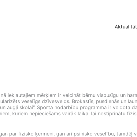
Aktualitā
ānā iekļautajiem mērķiem ir veicināt bērnu vispusīgu un har
pularizēts veselīgs dzīvesveids. Brokastīs, pusdienās un lau
 un augļi skolai”. Sporta nodarbību programma ir veidota 
m, kuriem nepieciešams vairāk laika, lai nostiprinātu fizi
ies gan par fizisko ķermeni, gan arī psihisko veselību, tam