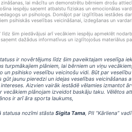
 zināšanas, lai mācītu un demonstrētu bērniem drošu attiec
šina iespēju saņemt atbalstu fiziskas un emocionālas vard
pedagogs un psihologs. Domājot par izglītības iestādes darb
miem psihiskās veselības veicināšanai, izdegšanas un vardarb
a” līdz šim piedāvājusi arī vecākiem iespēju apmeklēt nodarb
aņemt dažādus informatīvus un izglītojošus materiālus pa
tatuss ir novērtējums līdz šim paveiktajam veselīga ie
ms turpmākajiem plāniem, lai bērniem un viņu vecākiem,
ko un psihisko veselību veicinošu vidi. Būt par veselību v
ūt jaunu pieredzi un idejas veselības veicināšanas attī
 intereses. Aizvien vairāk iestādē vēlamies izmantot ā
 vecākiem plānojam izveidot baskāju taku. Vēlētos attī
ānos ir arī āra sporta laukums,
 statusa nozīmi stāsta
Sigita Tama
, PII “Kārliena” vadī