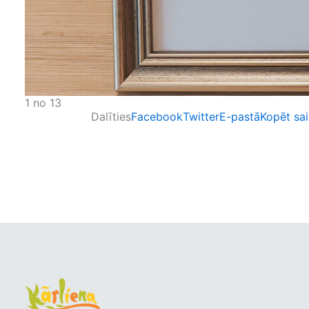
1 no 13
Dalīties
Facebook
Twitter
E-pastā
Kopēt sai