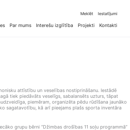
Meklēt
Iestatījumi
tes
Par mums
Interešu izglītība
Projekti
Kontakti
monisku attīstību un veselības nostiprināšanu. Iestādē
nagā tiek piedāvāts veselīgs, sabalansēts uzturs, tāpat
daudzveidīga, piemēram, organizēta pēdu rūdīšana jaunāko
sko sagatavotību, kā arī pieejams plašs sporta inventāra
dēļ vecāko grupu bērni “Džimbas drošības 11 soļu programmā”