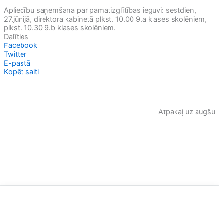
Apliecību saņemšana par pamatizglītības ieguvi: sestdien,
27.jūnijā, direktora kabinetā plkst. 10.00 9.a klases skolēniem,
plkst. 10.30 9.b klases skolēniem.
Dalīties
Facebook
Twitter
E-pastā
Kopēt saiti
Atpakaļ uz augšu