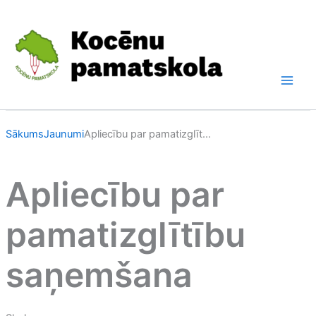
Skip
to
content
Sākums
Jaunumi
Apliecību par pamatizglīt...
Apliecību par
pamatizglītību
saņemšana