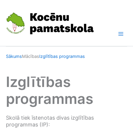
Skip
to
content
Sākums
Mācības
Izglītības programmas
Izglītības
programmas
Skolā tiek īstenotas divas izglītības
programmas (IP):