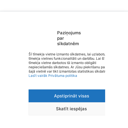
Paziņojums
Saziņa
par
Izvēlne
sīkdatnēm
Ātrās saites
Sociālie tīkli
Šī tīmekļa vietne izmanto sīkdatnes, lai uzlabotu
tīmekļa vietnes funkcionalitāti un darbību. Lai šī
Kocēnu pamatskola
tīmekļa vietne darbotos tā izmanto obligāti
nepieciešamās sīkdatnes. Ar Jūsu piekrišanu papildus
šajā vietnē var tikt izmantotas statistikas sīkdatnes.
Lasīt vairāk
Privātuma politika
Viegli lasīt
Apstiprināt visas
Privātuma politika
Piekļūstamība
Ziņot par kļūdu
Skatīt iespējas
Personas datu aizsardzība
© 2026 Kocēnu pamatskola