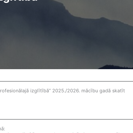
ofesionālajā izglītībā” 2025./2026. mācību gadā skatīt
mā: