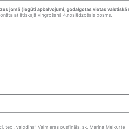
rzes jomā (iegūti apbalvojumi, godalgotas vietas valstisk
nāta atlētiskajā vingrošanā 4.noslēdzošais posms.
ci, teci, valodiņa” Valmieras pusfināls, sk. Marina Melkurte