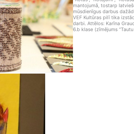
mantojumā, tostarp latviešu
mūsdienīgus darbus dažādās
VEF Kultūras pilī tika izst
darbi. Attēlos: Karīna Grau
6.b klase (zīmējums “Tautu