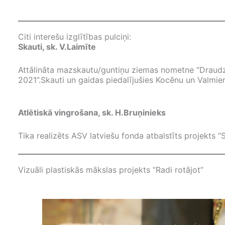
Citi interešu izglītības pulciņi:
Skauti, sk. V.Laimīte
Attālināta mazskautu/guntiņu ziemas nometne “Draudzīb
2021”.Skauti un gaidas piedalījušies Kocēnu un Valmier
Atlētiskā vingrošana, sk. H.Bruņinieks
Tika realizēts ASV latviešu fonda atbalstīts projekts “
Vizuāli plastiskās mākslas projekts “Radi rotājot”