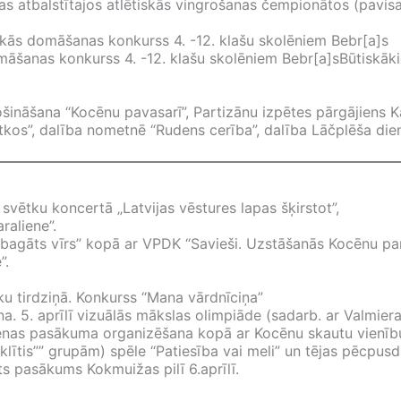
cijas atbalstītajos atlētiskās vingrošanas čempionātos (pa
kās domāšanas konkurss 4. -12. klašu skolēniem Bebr[a]s
māšanas konkurss 4. -12. klašu skolēniem Bebr[a]sBūtiskāk
šināšana “Kocēnu pavasarī”, Partizānu izpētes pārgājiens K
kos”, dalība nometnē “Rudens cerība”, dalība Lāčplēša die
 svētku koncertā „Latvijas vēstures lapas šķirstot”,
aliene”.
 bagāts vīrs” kopā ar VPDK “Savieši. Uzstāšanās Kocēnu pa
”.
u tirdziņā. Konkurss “Mana vārdnīciņa”
a. 5. aprīlī vizuālās mākslas olimpiāde (sadarb. ar Valmier
enas pasākuma organizēšana kopā ar Kocēnu skautu vienīb
eklītis”” grupām) spēle “Patiesība vai meli” un tējas pēcpu
s pasākums Kokmuižas pilī 6.aprīlī.