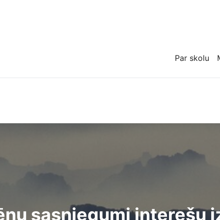
Par skolu
ēnu sasniegumi interešu i