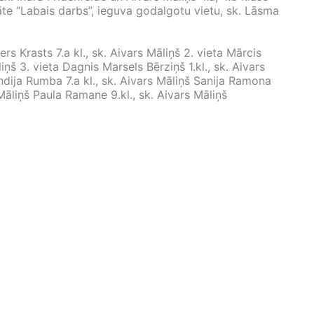
tāte “Labais darbs”, ieguva godalgotu vietu, sk. Lāsma
žers Krasts 7.a kl., sk. Aivars Māliņš 2. vieta Mārcis
liņš 3. vieta Dagnis Marsels Bērziņš 1.kl., sk. Aivars
ndija Rumba 7.a kl., sk. Aivars Māliņš Sanija Ramona
 Māliņš Paula Ramane 9.kl., sk. Aivars Māliņš