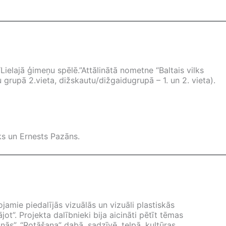
elajā ģimeņu spēlē.”Attālinātā nometne “Baltais vilks
grupā 2.vieta, dižskautu/dižgaidugrupā – 1. un 2. vieta).
eks un Ernests Pazāns.
amie piedalījās vizuālās un vizuāli plastiskās
ot”. Projekta dalībnieki bija aicināti pētīt tēmas
anās”, “Rotāšana” dabā, sadzīvē, telpā, kultūras