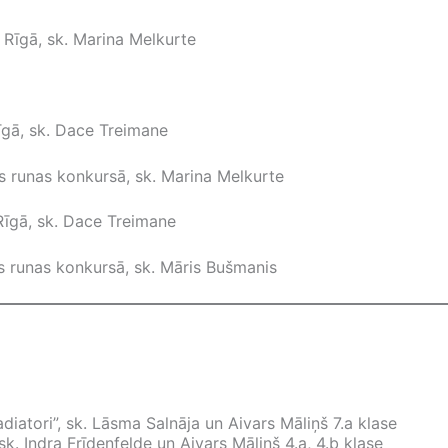
ls Rīgā, sk. Marina Melkurte
Rīgā, sk. Dace Treimane
s runas konkursā, sk. Marina Melkurte
s Rīgā, sk. Dace Treimane
s runas konkursā, sk. Māris Bušmanis
adiatori”, sk. Lāsma Salnāja un Aivars Māliņš 7.a klase
 sk. Indra Frīdenfelde un Aivars Māliņš 4.a, 4.b klase