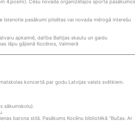
visam 4.posmi). Cēsu novada organizētajos sporta pasākumo
ie īstenotie pasākumi pilsētas vai novada mērogā interešu
atvaru apkaimē, dalība Baltijas skautu un gaidu
nas lāpu gājienā Kocēnos, Valmierā
matskolas koncertā par godu Latvijas valsts svētkiem.
as sākumskolu).
u.
sdienas barona stilā. Pasākums Kocēnu bibliotēkā “Bučas. Ar