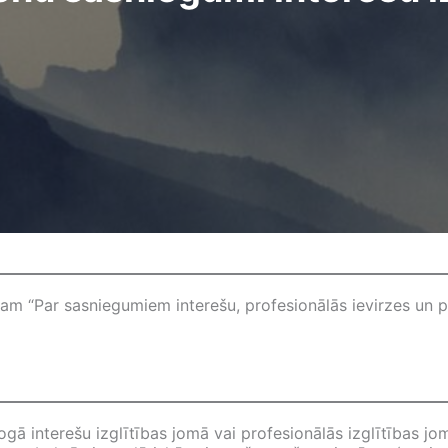
 “Par sasniegumiem interešu, profesionālās ievirzes un pr
gā interešu izglītības jomā vai profesionālās izglītības jo