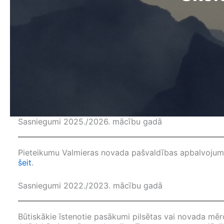
Sasniegumi 2025./2026. mācību gadā
Pieteikumu Valmieras novada pašvaldības apbalvojumam
šeit
.
Sasniegumi 2022./2023. mācību gadā
Būtiskākie īstenotie pasākumi pilsētas vai novada mēro