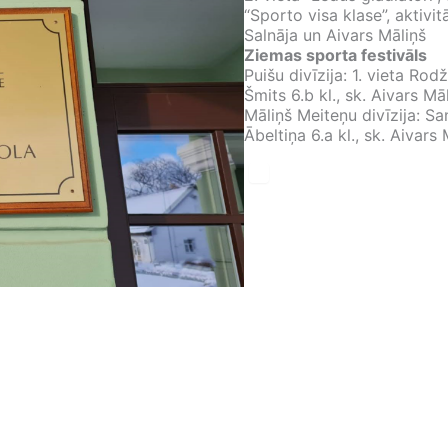
“Sporto visa klase”, aktivi
Salnāja un Aivars Māliņš
Ziemas sporta festivāls
Puišu divīzija: 1. vieta Rod
Šmits 6.b kl., sk. Aivars Mā
Māliņš Meiteņu divīzija: Sa
Ābeltiņa 6.a kl., sk. Aivars