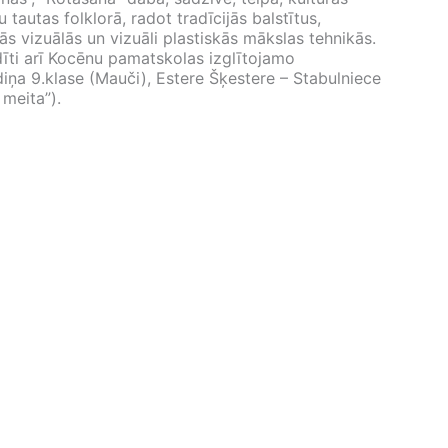
 tautas folklorā, radot tradīcijās balstītus,
 vizuālās un vizuāli plastiskās mākslas tehnikās.
ādīti arī Kocēnu pamatskolas izglītojamo
diņa 9.klase (Mauči), Estere Šķestere – Stabulniece
 meita”).