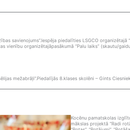
as savienojums”.Iespēja piedalīties LSGCO organizētajā “Li
as vienību organizētajāpasākumā “Palu laiks” (skautu/gaidu 
Sēlijas mežabrāļi”.Piedalījās 8.klases skolēni – Gints Ciesni
Kocēnu pamatskolas izglītoj
mākslas projektā “Radi rotāj
“Rotas”, “Rotājumi”, “Rotāš