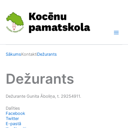
Skip
to
content
Sākums
Kontakti
Dežurants
Dežurants
Dežurante Gunita Āboliņa, t. 29254911.
Dalīties
Facebook
Twitter
E-pastā