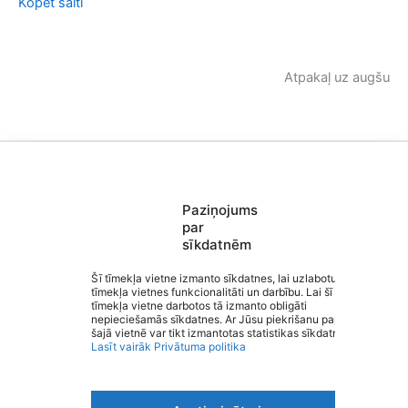
Kopēt saiti
Atpakaļ uz augšu
Paziņojums
Saziņa
par
Izvēlne
sīkdatnēm
Ātrās saites
Sociālie tīkli
Šī tīmekļa vietne izmanto sīkdatnes, lai uzlabotu
tīmekļa vietnes funkcionalitāti un darbību. Lai šī
Kocēnu pamatskola
tīmekļa vietne darbotos tā izmanto obligāti
nepieciešamās sīkdatnes. Ar Jūsu piekrišanu papildus
šajā vietnē var tikt izmantotas statistikas sīkdatnes.
Lasīt vairāk
Privātuma politika
Viegli lasīt