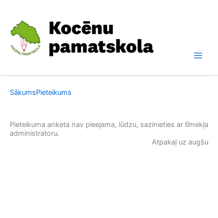
Skip
to
content
Sākums
Pieteikums
Pieteikuma anketa nav pieejama, lūdzu, sazinieties ar tīmekļa
administratoru.
Atpakaļ uz augšu