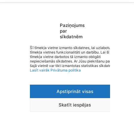
Paziņojums
Saziņa
par
Izvēlne
sīkdatnēm
Ātrās saites
Sociālie tīkli
Šī tīmekļa vietne izmanto sīkdatnes, lai uzlabotu
tīmekļa vietnes funkcionalitāti un darbību. Lai šī
Kocēnu pamatskola
tīmekļa vietne darbotos tā izmanto obligāti
nepieciešamās sīkdatnes. Ar Jūsu piekrišanu papildus
šajā vietnē var tikt izmantotas statistikas sīkdatnes.
Lasīt vairāk
Privātuma politika
Viegli lasīt
Apstiprināt visas
Privātuma politika
Piekļūstamība
Ziņot par kļūdu
Skatīt iespējas
Personas datu aizsardzība
© 2026 Kocēnu pamatskola