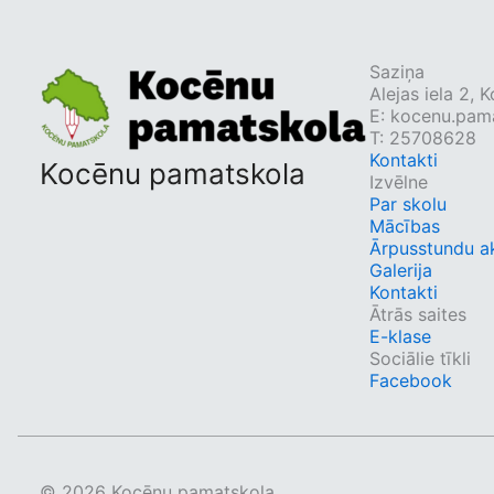
Saziņa
Alejas iela 2,
E:
kocenu.pama
T: 25708628
Kontakti
Kocēnu pamatskola
Izvēlne
Par skolu
Mācības
Ārpusstundu ak
Galerija
Kontakti
Ātrās saites
E-klase
Sociālie tīkli
Facebook
© 2026 Kocēnu pamatskola