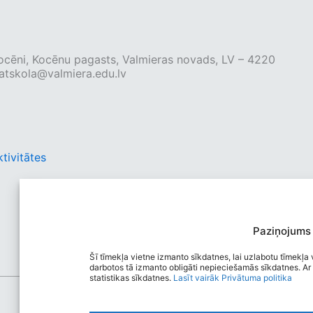
 Kocēni, Kocēnu pagasts, Valmieras novads, LV – 4220
tskola@valmiera.edu.lv
tivitātes
Paziņojums
Šī tīmekļa vietne izmanto sīkdatnes, lai uzlabotu tīmekļa v
darbotos tā izmanto obligāti nepieciešamās sīkdatnes. Ar 
statistikas sīkdatnes.
Lasīt vairāk
Privātuma politika