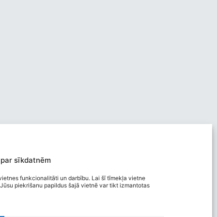
 par sīkdatnēm
ietnes funkcionalitāti un darbību. Lai šī tīmekļa vietne
Jūsu piekrišanu papildus šajā vietnē var tikt izmantotas
Viegli lasīt