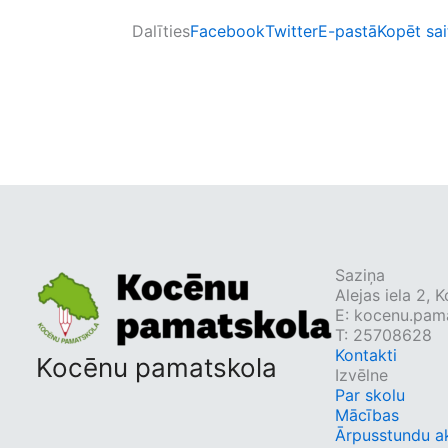
Dalīties
Facebook
Twitter
E-pastā
Kopēt sai
Saziņa
Alejas iela 2,
E:
kocenu.pama
T: 25708628
Kontakti
Kocēnu pamatskola
Izvēlne
Par skolu
Mācības
Ārpusstundu ak