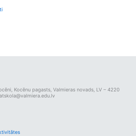
ti
 Kocēni, Kocēnu pagasts, Valmieras novads, LV – 4220
tskola@valmiera.edu.lv
tivitātes