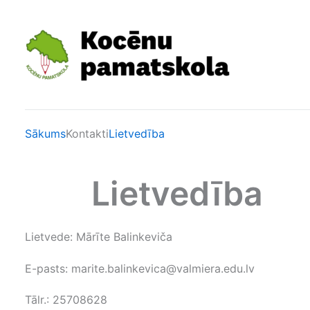
Skip
to
content
Sākums
Kontakti
Lietvedība
Lietvedība
Lietvede: Mārīte Balinkeviča
E-pasts:
marite.balinkevica@valmiera.edu.lv
Tālr.: 25708628