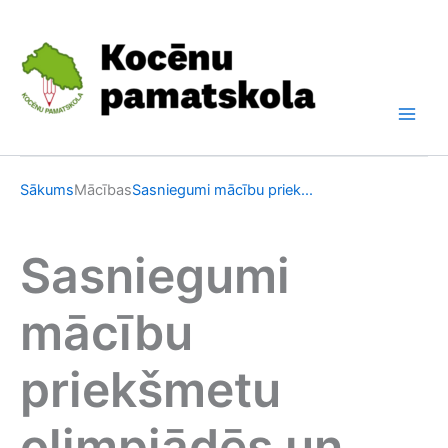
Skip
to
content
Sākums
Mācības
Sasniegumi mācību priek...
Sasniegumi
mācību
priekšmetu
olimpiādēs un