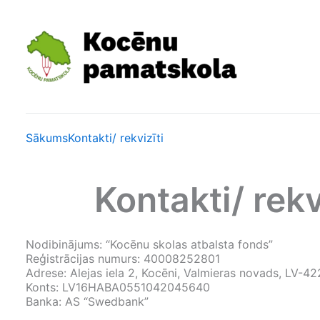
Skip
to
content
Sākums
Kontakti/ rekvizīti
Kontakti/ rekv
Nodibinājums: “Kocēnu skolas atbalsta fonds”
Reģistrācijas numurs: 40008252801
Adrese: Alejas iela 2, Kocēni, Valmieras novads, LV-42
Konts: LV16HABA0551042045640
Banka: AS “Swedbank”