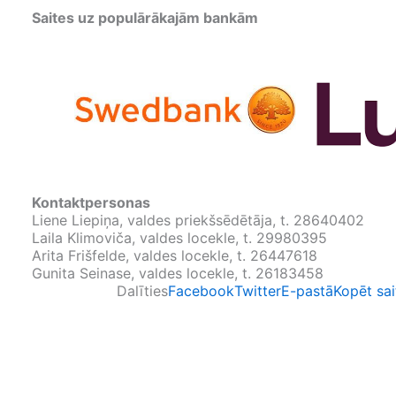
Saites uz populārākajām bankām
Kontaktpersonas
Liene Liepiņa, valdes priekšsēdētāja, t. 28640402
Laila Klimoviča, valdes locekle, t. 29980395
Arita Frišfelde, valdes locekle, t. 26447618
Gunita Seinase, valdes locekle, t. 26183458
Dalīties
Facebook
Twitter
E-pastā
Kopēt sai