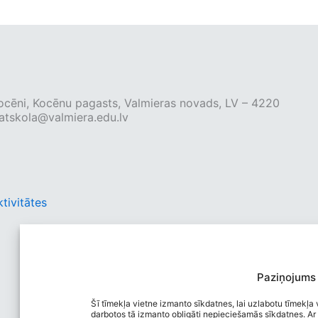
 Kocēni, Kocēnu pagasts, Valmieras novads, LV – 4220
tskola@valmiera.edu.lv
tivitātes
Paziņojums
Šī tīmekļa vietne izmanto sīkdatnes, lai uzlabotu tīmekļa v
darbotos tā izmanto obligāti nepieciešamās sīkdatnes. Ar 