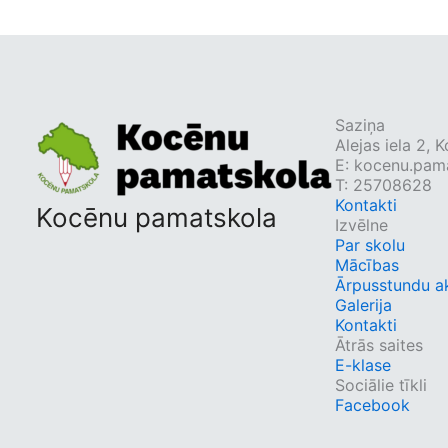
Saziņa
Alejas iela 2,
E:
kocenu.pama
T: 25708628
Kontakti
Kocēnu pamatskola
Izvēlne
Par skolu
Mācības
Ārpusstundu ak
Galerija
Kontakti
Ātrās saites
E-klase
Sociālie tīkli
Facebook