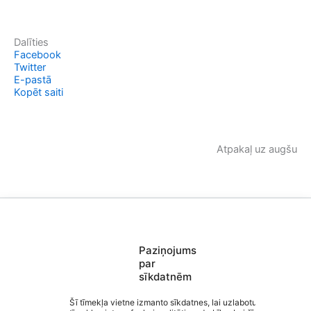
Dalīties
Facebook
Twitter
E-pastā
Kopēt saiti
Atpakaļ uz augšu
Paziņojums
Saziņa
par
Izvēlne
sīkdatnēm
Ātrās saites
Sociālie tīkli
Šī tīmekļa vietne izmanto sīkdatnes, lai uzlabotu