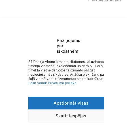
Paziņojums
Saziņa
par
Izvēlne
sīkdatnēm
Ātrās saites
Sociālie tīkli
Šī tīmekļa vietne izmanto sīkdatnes, lai uzlabotu
tīmekļa vietnes funkcionalitāti un darbību. Lai šī
Kocēnu pamatskola
tīmekļa vietne darbotos tā izmanto obligāti
nepieciešamās sīkdatnes. Ar Jūsu piekrišanu papildus
šajā vietnē var tikt izmantotas statistikas sīkdatnes.
Lasīt vairāk
Privātuma politika
Viegli lasīt
Apstiprināt visas
Privātuma politika
Piekļūstamība
Ziņot par kļūdu
Skatīt iespējas
Personas datu aizsardzība