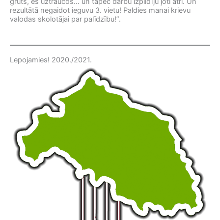
grūts, es uztraucos… un tāpēc darbu izpildīju ļoti ātri. Un
rezultātā negaidot ieguvu 3. vietu! Paldies manai krievu
valodas skolotājai par palīdzību!”.
Lepojamies! 2020./2021.