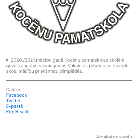
2020./2021.mācību gadā Kocēnu pamatskolas skolēni
guvuši augstus sasniegumus Valmieras pilsētas un novadu
skolu mācību priekšmetu olimpiādēs.
Dalīties
Facebook
Twitter
E-pastā
Kopēt saiti
Atpakaļ uz augšu