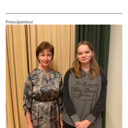
Priecājamies!