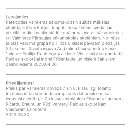
Lepojamies!
Pateicoties Valmieras sākumskolas vizuālās mākslas
skolotājai Silvai Buliņai, 5.aprīlī mūsu skolēni piedalījās
vizuālās mākslas olimpiādē kopā ar Valmieras sākumskolas
un Valmieras Pārgaujas sākumskolas skolēniem. No mūsu
skolas vecuma grupā no 1. līdz 6.klasei pavisam piedalijās
20 skolēni. 3.vietu ieguva Andželīna Laursone 5.b klase,
1.vietu – Emīlija Trauberga 4.a klase. Visi laimīgi un gandarīti.
Paldies skolotājai Indrai Frīdenfeldei un visiem čaklajiem
dalībniekiem! 2023.04.06
Priecājamies!
Prieks par Valmieras novada 7. un 8. klašu izglītojamo
Inženierzinību komandu olimpiādes dalībniekiem, kas
ieguvuši atzinību, – 7.b klases skolēniem Elizabetu Laursoni,
Ričardu Braunu un Rūdi Vanteru! Paldies skolotājam
Viesturam Laimītem!
2023.03.30