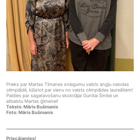
Prieks par Martas Tīmanes sniegumu valsts angļu valodas
olimpiādē, kļūstot par vienu no valsts olimpiādes laureātiem!
Paldies par sagatavošanu skolotājai Gunitai Šmitei un
atbalstu Martas ģimenei!
Teksts: Māris Bušmanis
Foto: Māris Bušmanis
Priecājamies!