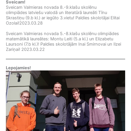
Sveicam!
Sveicam Valmieras novada 8.-9.klašu skolēnu
olimpiādes latviešu valodā un literatūrā laureāti Tīnu
Skrastiņu (9.b kl.) ar iegūto 3.vietu! Paldies skolotājai Elitai
Ozolai!2023.03.28
Sveicam Valmieras novada 5.-8.klašu skolēnu olimpiādes
matemātikā laureātes: Montu Leiti (5.a kl.) un Elizabetu
Laursoni (7.b kl.)! Paldies skolotājām Inai Smirnovai un Ilzei
Zariņai! 2023.03.22
Lepojamies!