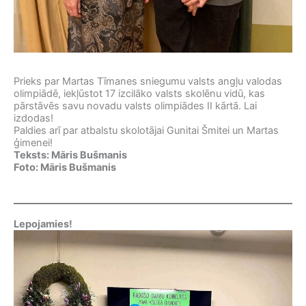
Prieks par Martas Tīmanes sniegumu valsts angļu valodas
olimpiādē, iekļūstot 17 izcilāko valsts skolēnu vidū, kas
pārstāvēs savu novadu valsts olimpiādes II kārtā. Lai
izdodas!
Paldies arī par atbalstu skolotājai Gunitai Šmitei un Martas
ģimenei!
Teksts: Māris Bušmanis
Foto: Māris Bušmanis
Lepojamies!