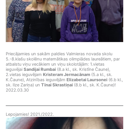
Priecājamies un sakām paldies Valmieras novada skolu
5.-8.klašu skolēnu matemātikas olimpiādes laureātiem, par
atbalstu viņu vecākiem un viņu skolotājām: 1.vietas
ieguvējai
Sandijai Rumbai
(8.a kl., sk. Kristīne Čaune),
2.vietas ieguvējam
Kristeram Jermacānam
(5.a kl., sk.
K.Čaune), Atzinības ieguvējām
Elizabetai Laursonei
(6.b kl.,
sk. Ilze Zariņa) un
Tīnai Skrastiņai
(8.b kl., sk. K.Čaune)!
2022.03.30
Lepojamies! 2021./2022.