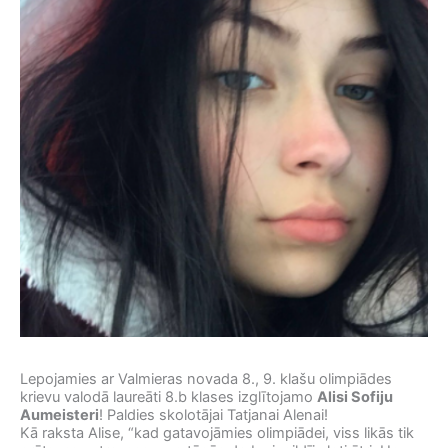
Lepojamies ar Valmieras novada 8., 9. klašu olimpiādes
krievu valodā laureāti 8.b klases izglītojamo
Alisi Sofiju
Aumeisteri
! Paldies skolotājai Tatjanai Alenai!
Kā raksta Alise, “kad gatavojāmies olimpiādei, viss likās tik