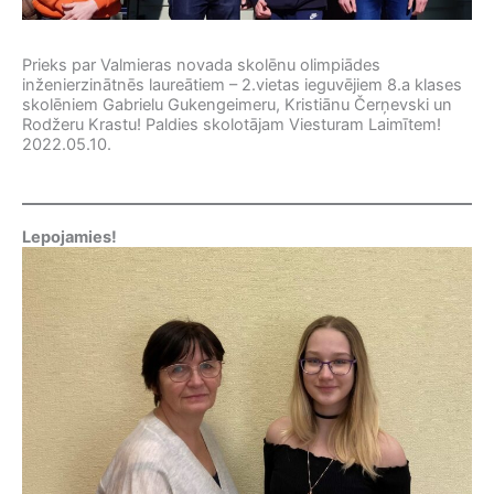
Prieks par Valmieras novada skolēnu olimpiādes
inženierzinātnēs laureātiem – 2.vietas ieguvējiem 8.a klases
skolēniem Gabrielu Gukengeimeru, Kristiānu Čerņevski un
Rodžeru Krastu! Paldies skolotājam Viesturam Laimītem!
2022.05.10.
Lepojamies!