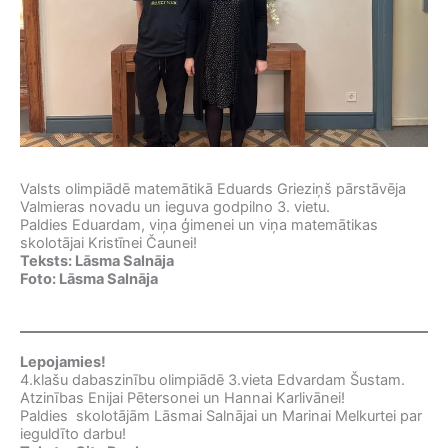
Valsts olimpiādē matemātikā Eduards Grieziņš pārstāvēja
Valmieras novadu un ieguva godpilno 3. vietu.
Paldies Eduardam, viņa ģimenei un viņa matemātikas
skolotājai Kristīnei Čaunei!
Teksts: Lāsma Salnāja
Foto: Lāsma Salnāja
Lepojamies!
4.klašu dabaszinību olimpiādē 3.vieta Edvardam Šustam.
Atzinības Enijai Pētersonei un Hannai Karlivānei!
Paldies skolotājām Lāsmai Salnājai un Marinai Melkurtei par
ieguldīto darbu!