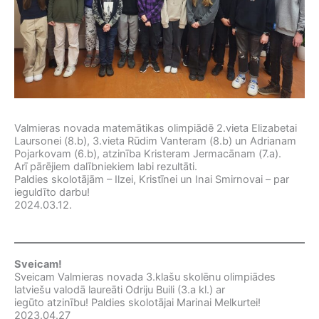
Valmieras novada matemātikas olimpiādē 2.vieta Elizabetai
Laursonei (8.b), 3.vieta Rūdim Vanteram (8.b) un Adrianam
Pojarkovam (6.b), atzinība Kristeram Jermacānam (7.a).
Arī pārējiem dalībniekiem labi rezultāti.
Paldies skolotājām – Ilzei, Kristīnei un Inai Smirnovai – par
ieguldīto darbu!
2024.03.12.
Sveicam!
Sveicam Valmieras novada 3.klašu skolēnu olimpiādes
latviešu valodā laureāti Odriju Buili (3.a kl.) ar
iegūto atzinību! Paldies skolotājai Marinai Melkurtei!
2023.04.27