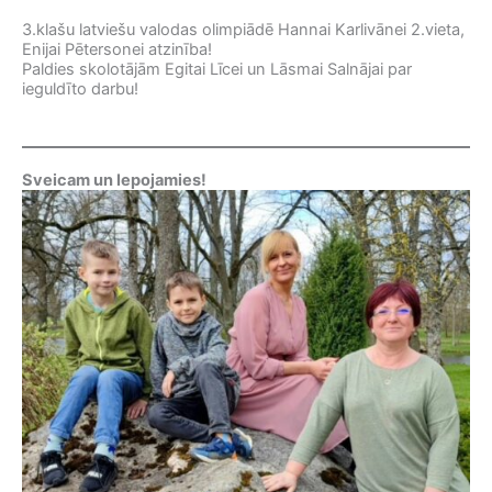
3.klašu latviešu valodas olimpiādē Hannai Karlivānei 2.vieta,
Enijai Pētersonei atzinība!
Paldies skolotājām Egitai Līcei un Lāsmai Salnājai par
ieguldīto darbu!
Sveicam un lepojamies!