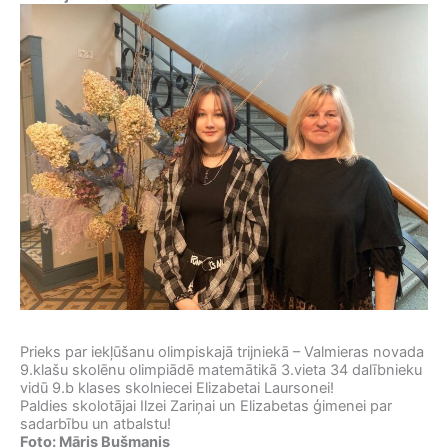
Prieks par iekļūšanu olimpiskajā trijniekā – Valmieras novada
9.klašu skolēnu olimpiādē matemātikā 3.vieta 34 dalībnieku
vidū 9.b klases skolniecei Elizabetai Laursonei!
Paldies skolotājai Ilzei Zariņai un Elizabetas ģimenei par
sadarbību un atbalstu!
Foto: Māris Bušmanis